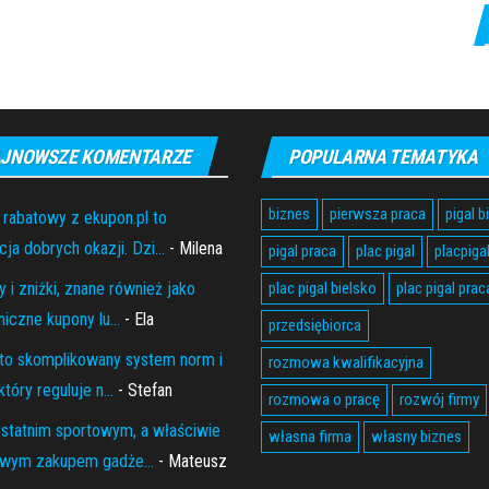
JNOWSZE KOMENTARZE
POPULARNA TEMATYKA
biznes
pierwsza praca
pigal b
 rabatowy z ekupon.pl to
ja dobrych okazji. Dzi...
- Milena
pigal praca
plac pigal
placpiga
 i zniżki, znane również jako
plac pigal bielsko
plac pigal prac
niczne kupony lu...
- Ela
przedsiębiorca
to skomplikowany system norm i
rozmowa kwalifikacyjna
który reguluje n...
- Stefan
rozmowa o pracę
rozwój firmy
statnim sportowym, a właściwie
własna firma
własny biznes
wym zakupem gadże...
- Mateusz