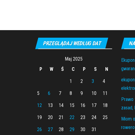
PRZEGLĄDAJ WEDŁUG DAT
NA
Maj 2025
Ekupon
gwaranc
P
W
Ś
C
P
S
N
ekupony
1
2
3
4
elektro
5
6
7
8
9
10
11
Prawo 
12
13
14
15
16
17
18
zasad, 
19
20
21
22
23
24
25
Miom o
rowero
26
27
28
29
30
31