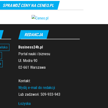
SPRAWDŹ CENY NA CENEO.PL
REDAKCJA
Business24h.pl
ielsko
Portal nauki i biznesu
l
Ul. Modra 90
a
02-661 Warszawa
Kontakt:
Wyślij e-mail do redakcji
Lub zadzwoń: 509-933-943
Łożyska