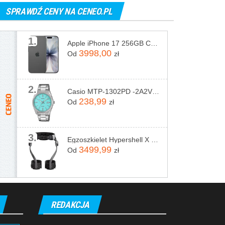
SPRAWDŹ CENY NA CENEO.PL
1.
Apple iPhone 17 256GB Czarny
3998,00
Od
zł
2.
Casio MTP-1302PD -2A2VEF
238,99
Od
zł
3.
Egzoszkielet Hypershell X Pro
3499,99
Od
zł
REDAKCJA