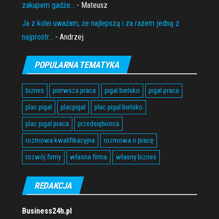
zakupem gadże...
- Mateusz
Ja z kolei uważam, że najlepszą i za razem jedną z
najprostr...
- Andrzej
POPULARNA TEMATYKA
biznes
pierwsza praca
pigal bielsko
pigal praca
plac pigal
placpigal
plac pigal bielsko
plac pigal praca
przedsiębiorca
rozmowa kwalifikacyjna
rozmowa o pracę
rozwój firmy
własna firma
własny biznes
REDAKCJA
Business24h.pl