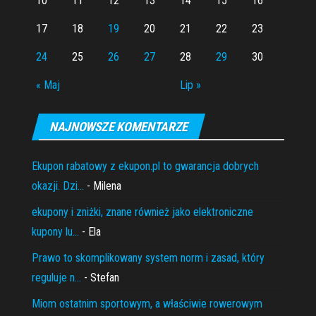
10
11
12
13
14
15
16
17
18
19
20
21
22
23
24
25
26
27
28
29
30
« Maj
Lip »
NAJNOWSZE KOMENTARZE
Ekupon rabatowy z ekupon.pl to gwarancja dobrych
okazji. Dzi...
- Milena
ekupony i zniżki, znane również jako elektroniczne
kupony lu...
- Ela
Prawo to skomplikowany system norm i zasad, który
reguluje n...
- Stefan
Miom ostatnim sportowym, a właściwie rowerowym