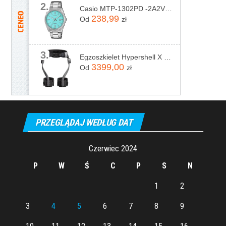
2.
Casio MTP-1302PD -2A2VEF
238,99
Od
zł
3.
Egzoszkielet Hypershell X Pro
3399,00
Od
zł
PRZEGLĄDAJ WEDŁUG DAT
Czerwiec 2024
P
W
Ś
C
P
S
N
1
2
3
4
5
6
7
8
9