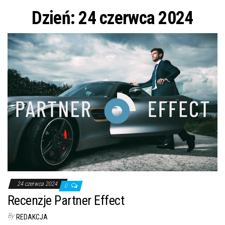
n
Dzień: 24 czerwca 2024
24 czerwca 2024
0
Recenzje Partner Effect
By
REDAKCJA