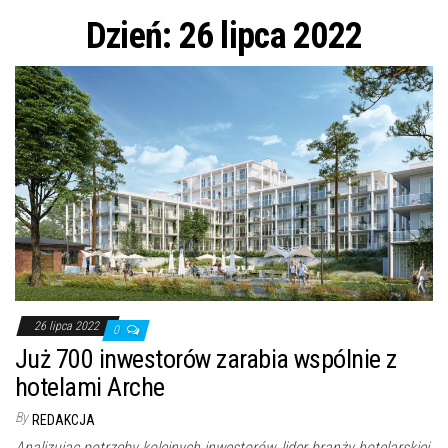
n
Dzień: 26 lipca 2022
26 lipca 2022
0
Już 700 inwestorów zarabia wspólnie z
hotelami Arche
By
REDAKCJA
Analizując potrzeby kolejnych inwestorów, lider branży hotelarskiej