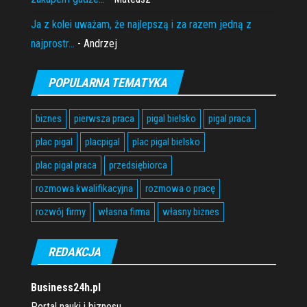
Ja z kolei uważam, że najlepszą i za razem jedną z
najprostr...
- Andrzej
POPULARNA TEMATYKA
biznes
pierwsza praca
pigal bielsko
pigal praca
plac pigal
placpigal
plac pigal bielsko
plac pigal praca
przedsiębiorca
rozmowa kwalifikacyjna
rozmowa o pracę
rozwój firmy
własna firma
własny biznes
REDAKCJA
Business24h.pl
Portal nauki i biznesu