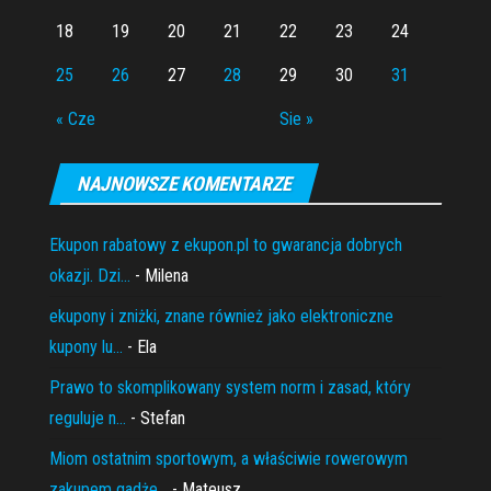
18
19
20
21
22
23
24
25
26
27
28
29
30
31
« Cze
Sie »
NAJNOWSZE KOMENTARZE
Ekupon rabatowy z ekupon.pl to gwarancja dobrych
okazji. Dzi...
- Milena
ekupony i zniżki, znane również jako elektroniczne
kupony lu...
- Ela
Prawo to skomplikowany system norm i zasad, który
reguluje n...
- Stefan
Miom ostatnim sportowym, a właściwie rowerowym
zakupem gadże...
- Mateusz