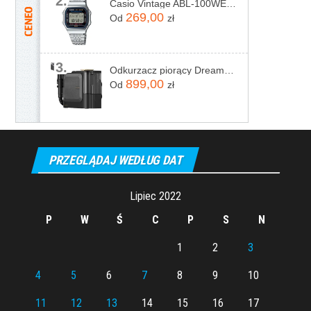
2.
Casio Vintage ABL-100WE-1AEF
269,00
Od
zł
3.
Odkurzacz piorący Dreame N20 Steam Czarny
899,00
Od
zł
PRZEGLĄDAJ WEDŁUG DAT
Lipiec 2022
P
W
Ś
C
P
S
N
1
2
3
4
5
6
7
8
9
10
11
12
13
14
15
16
17