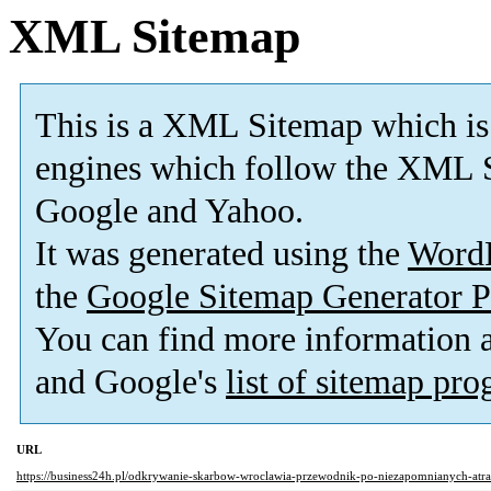
XML Sitemap
This is a XML Sitemap which is
engines which follow the XML S
Google and Yahoo.
It was generated using the
Word
the
Google Sitemap Generator P
You can find more information
and Google's
list of sitemap pr
URL
https://business24h.pl/odkrywanie-skarbow-wroclawia-przewodnik-po-niezapomnianych-atra