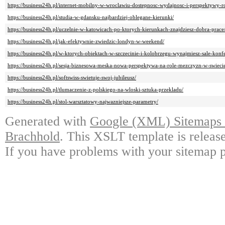
https://business24h.pl/internet-mobilny-w-wroclawiu-dostepnosc-wydajnosc-i-perspektywy-r
https://business24h.pl/studia-w-gdansku-najbardziej-oblegane-kierunki/
https://business24h.pl/uczelnie-w-katowicach-po-ktorych-kierunkach-znajdziesz-dobra-prace
https://business24h.pl/jak-efektywnie-zwiedzic-londyn-w-weekend/
https://business24h.pl/w-ktorych-obiektach-w-szczecinie-i-kolobrzegu-wynajmiesz-sale-konf
https://business24h.pl/sesja-biznesowa-meska-nowa-perspektywa-na-role-mezczyzn-w-swiecie
https://business24h.pl/softswiss-swietuje-swoj-jubileusz/
https://business24h.pl/tlumaczenie-z-polskiego-na-wloski-sztuka-przekladu/
https://business24h.pl/stol-warsztatowy-najwazniejsze-parametry/
Generated with
Google (XML) Sitemaps G
Brachhold
. This XSLT template is releas
If you have problems with your sitemap p