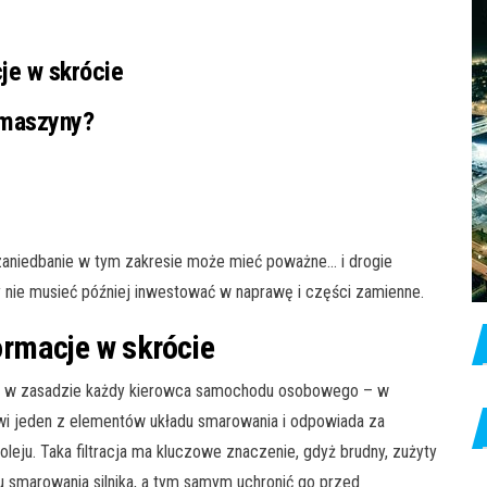
cje w skrócie
u maszyny?
zaniedbanie w tym zakresie może mieć poważne… i drogie
 nie musieć później inwestować w naprawę i części zamienne.
formacje w skrócie
dzieć w zasadzie każdy kierowca samochodu osobowego – w
owi jeden z elementów układu smarowania i odpowiada za
eju. Taka filtracja ma kluczowe znaczenie, gdyż brudny, zużyty
u smarowania silnika, a tym samym uchronić go przed