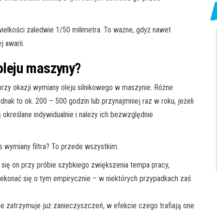
o wielkości zaledwie 1/50 milimetra. To ważne, gdyż nawet
 awarii.
 oleju maszyny?
 przy okazji wymiany oleju silnikowego w maszynie. Różne
nak to ok. 200 – 500 godzin lub przynajmniej raz w roku, jeżeli
określane indywidualnie i należy ich bezwzględnie
as wymiany filtra? To przede wszystkim:
a się on przy próbie szybkiego zwiększenia tempa pracy,
ekonać się o tym empirycznie – w niektórych przypadkach zaś
tr nie zatrzymuje już zanieczyszczeń, w efekcie czego trafiają one