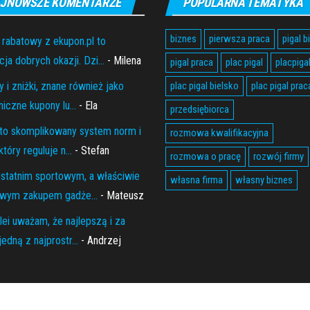
JNOWSZE KOMENTARZE
POPULARNA TEMATYKA
biznes
pierwsza praca
pigal b
 rabatowy z ekupon.pl to
ja dobrych okazji. Dzi...
- Milena
pigal praca
plac pigal
placpiga
 i zniżki, znane również jako
plac pigal bielsko
plac pigal prac
niczne kupony lu...
- Ela
przedsiębiorca
to skomplikowany system norm i
rozmowa kwalifikacyjna
który reguluje n...
- Stefan
rozmowa o pracę
rozwój firmy
statnim sportowym, a właściwie
własna firma
własny biznes
wym zakupem gadże...
- Mateusz
lei uważam, że najlepszą i za
edną z najprostr...
- Andrzej
Proudly powered by
WordPress
|
Theme:
Envo Magazine