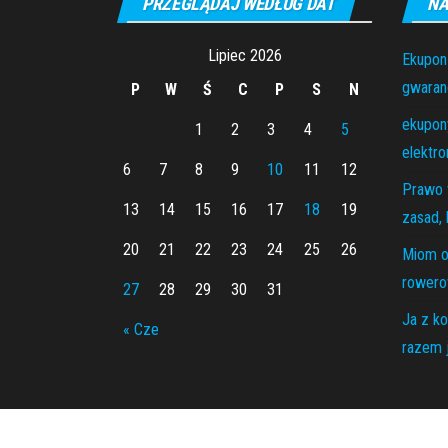
PRZEGLĄDAJ WEDŁUG DAT
NA
Lipiec 2026
Ekupon
gwaranc
P
W
Ś
C
P
S
N
ekupony
1
2
3
4
5
elektro
6
7
8
9
10
11
12
Prawo 
13
14
15
16
17
18
19
zasad, 
20
21
22
23
24
25
26
Miom o
rowero
27
28
29
30
31
Ja z ko
« Cze
razem j