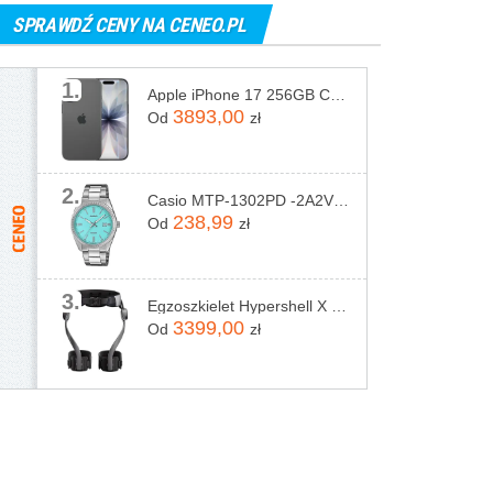
SPRAWDŹ CENY NA CENEO.PL
1.
Apple iPhone 17 256GB Czarny
3893,00
Od
zł
2.
Casio MTP-1302PD -2A2VEF
238,99
Od
zł
3.
Egzoszkielet Hypershell X Pro
3399,00
Od
zł