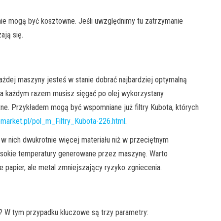
nie mogą być kosztowne. Jeśli uwzględnimy tu zatrzymanie
ją się.
każdej maszyny jesteś w stanie dobrać najbardziej optymalną
 za każdym razem musisz sięgać po olej wykorzystany
tne. Przykładem mogą być wspomniane już filtry Kubota, których
omarket.pl/pol_m_Filtry_Kubota-226.html
.
ę w nich dwukrotnie więcej materiału niż w przeciętnym
ysokie temperatury generowane przez maszynę. Warto
ie papier, ale metal zmniejszający ryzyko zgniecenia.
y? W tym przypadku kluczowe są trzy parametry: