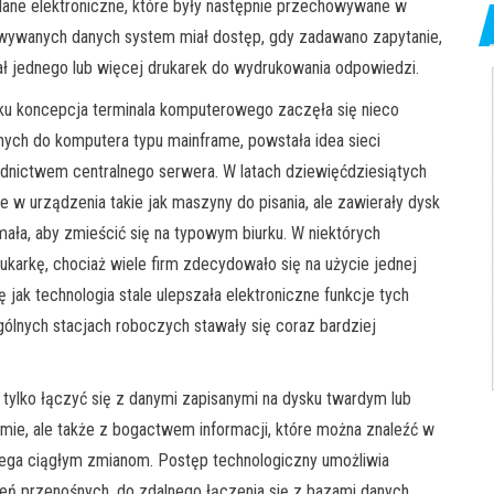
 dane elektroniczne, które były następnie przechowywane w
owywanych danych system miał dostęp, gdy zadawano zapytanie,
ał jednego lub więcej drukarek do wydrukowania odpowiedzi.
eku koncepcja terminala komputerowego zaczęła się nieco
onych do komputera typu mainframe, powstała idea sieci
dnictwem centralnego serwera. W latach dziewięćdziesiątych
e w urządzenia takie jak maszyny do pisania, ale zawierały dysk
 mała, aby zmieścić się na typowym biurku. W niektórych
karkę, chociaż wiele firm zdecydowało się na użycie jednej
rę jak technologia stale ulepszała elektroniczne funkcje tych
lnych stacjach roboczych stawały się coraz bardziej
tylko łączyć się z danymi zapisanymi na dysku twardym lub
ie, ale także z bogactwem informacji, które można znaleźć w
dlega ciągłym zmianom. Postęp technologiczny umożliwia
eń przenośnych, do zdalnego łączenia się z bazami danych,