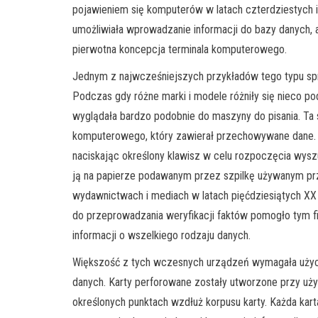
pojawieniem się komputerów w latach czterdziestych i 
umożliwiała wprowadzanie informacji do bazy danych, 
pierwotna koncepcja terminala komputerowego.
Jednym z najwcześniejszych przykładów tego typu spr
Podczas gdy różne marki i modele różniły się nieco p
wyglądała bardzo podobnie do maszyny do pisania. Ta 
komputerowego, który zawierał przechowywane dane. U
naciskając określony klawisz w celu rozpoczęcia wysz
ją na papierze podawanym przez szpilkę używanym prze
wydawnictwach i mediach w latach pięćdziesiątych XX
do przeprowadzania weryfikacji faktów pomogło tym fi
informacji o wszelkiego rodzaju danych.
Większość z tych wczesnych urządzeń wymagała użycia
danych. Karty perforowane zostały utworzone przy uży
określonych punktach wzdłuż korpusu karty. Każda kart