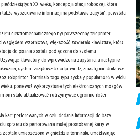
pięćdziesiątych XX wieku, koncepcja stacji roboczej, która
a także wyszukiwanie informacji na podstawie zapytań, powstała
zętu elektromechanicznego był powszechny teleprinter.
od względem wzornictwa, większość zawierała klawiaturę, która
stacja do pisania została podłączona do systemu
żywając klawiatury do wprowadzenia zapytania, a następnie
ukiwania, system znajdowałby odpowiedź, a następnie drukował
z teleprinter. Terminale tego typu zyskały popularność w wielu
 wieku, ponieważ wykorzystanie tych elektronicznych mózgów
rmom stale aktualizować i utrzymywać ogromne ilości
 kart perforowanych w celu dodania informacji do bazy
ciu sprzętu do perforowania małej prostokątnej karty w
a została umieszczona w gnieździe terminala, umożliwiając