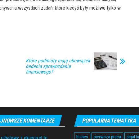
onywania wszystkich zadań, które kiedyś były możliwe tylko w
Które podmioty mają obowiązek
badania sprawozdania
finansowego?
JNOWSZE KOMENTARZE
POPULARNA TEMATYKA
biznes
pierwsza praca
pigal b
 rabatowy z ekupon.pl to