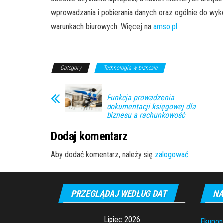
wprowadzania i pobierania danych oraz ogólnie do wyk
warunkach biurowych. Więcej na
amso.pl
Category
Technologia w biznesie
Funkcja prowadzenia
dokumentacji księgowej dla
biznesu a rachunkowość
Dodaj komentarz
Aby dodać komentarz, należy się
zalogować
.
PRZEGLĄDAJ WEDŁUG DAT
NA
Lipiec 2026
Ekupon