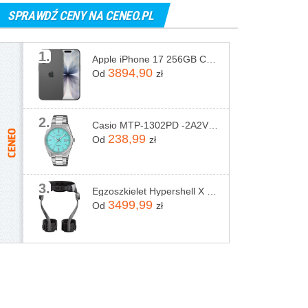
SPRAWDŹ CENY NA CENEO.PL
1.
Apple iPhone 17 256GB Czarny
3894,90
Od
zł
2.
Casio MTP-1302PD -2A2VEF
238,99
Od
zł
3.
Egzoszkielet Hypershell X Pro
3499,99
Od
zł