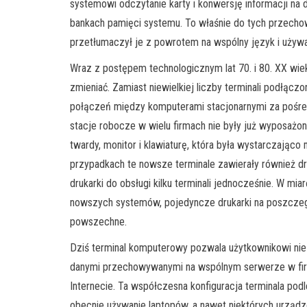
systemowi odczytanie karty i konwersję informacji na
bankach pamięci systemu. To właśnie do tych przech
przetłumaczył je z powrotem na wspólny język i używ
Wraz z postępem technologicznym lat 70. i 80. XX wi
zmieniać. Zamiast niewielkiej liczby terminali podłącz
połączeń między komputerami stacjonarnymi za pośre
stacje robocze w wielu firmach nie były już wyposażon
twardy, monitor i klawiaturę, która była wystarczająco
przypadkach te nowsze terminale zawierały również dru
drukarki do obsługi kilku terminali jednocześnie. W mia
nowszych systemów, pojedyncze drukarki na poszczegó
powszechne.
Dziś terminal komputerowy pozwala użytkownikowi nie 
danymi przechowywanymi na wspólnym serwerze w firm
Internecie. Ta współczesna konfiguracja terminala po
obecnie używanie laptopów, a nawet niektórych urządz