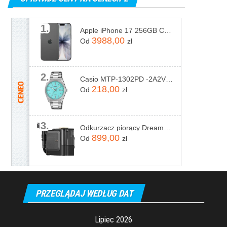
1.
Apple iPhone 17 256GB Czarny
3988,00
Od
zł
2.
Casio MTP-1302PD -2A2VEF
218,00
Od
zł
3.
Odkurzacz piorący Dreame N20 Steam Czarny
899,00
Od
zł
PRZEGLĄDAJ WEDŁUG DAT
Lipiec 2026