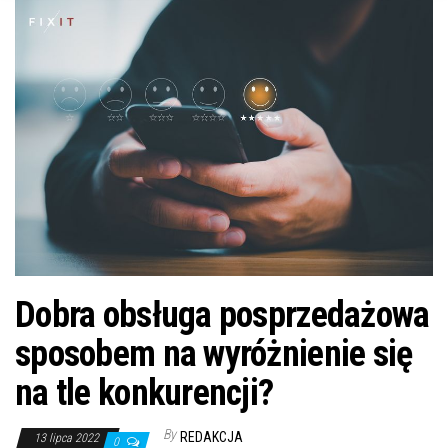
n
Dobra obsługa posprzedażowa
sposobem na wyróżnienie się
na tle konkurencji?
By
REDAKCJA
13 lipca 2022
0