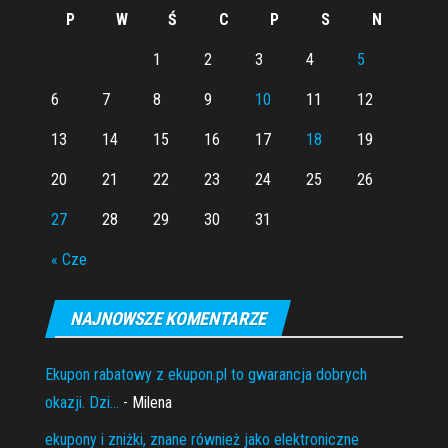
P
W
Ś
C
P
S
N
1
2
3
4
5
6
7
8
9
10
11
12
13
14
15
16
17
18
19
20
21
22
23
24
25
26
27
28
29
30
31
« Cze
NAJNOWSZE KOMENTARZE
Ekupon rabatowy z ekupon.pl to gwarancja dobrych
okazji. Dzi...
- Milena
ekupony i zniżki, znane również jako elektroniczne