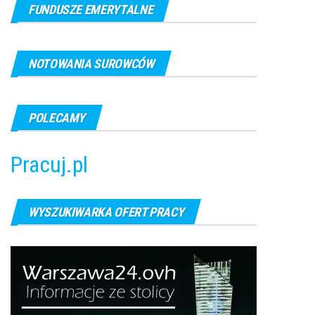
FUNDUSZE EMERYTALNE
NOTOWANIA SUROWCÓW
POLECAMY
Pracuj.pl
WYSZUKIWARKA OFERT PRACY