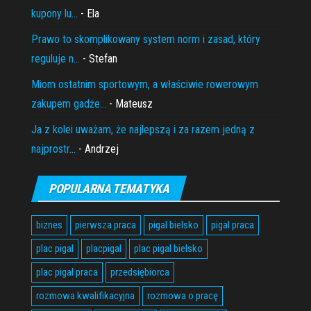
kupony lu...
- Ela
Prawo to skomplikowany system norm i zasad, który
reguluje n...
- Stefan
Miom ostatnim sportowym, a właściwie rowerowym
zakupem gadże...
- Mateusz
Ja z kolei uważam, że najlepszą i za razem jedną z
najprostr...
- Andrzej
POPULARNA TEMATYKA
biznes
pierwsza praca
pigal bielsko
pigal praca
plac pigal
placpigal
plac pigal bielsko
plac pigal praca
przedsiębiorca
rozmowa kwalifikacyjna
rozmowa o pracę